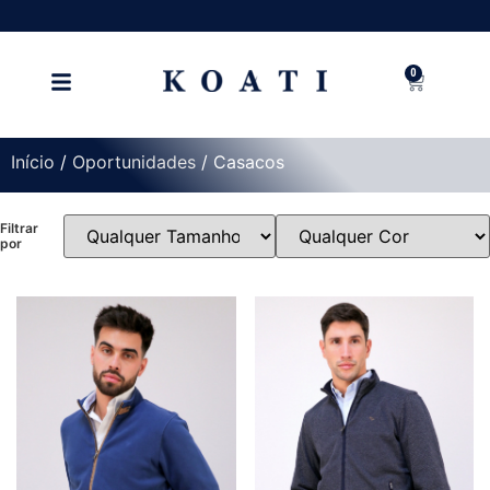
0
Início
/
Oportunidades
/ Casacos
Filtrar
por