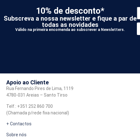
10% de desconto*
Subscreva a nossa newsletter e fique a par de
todas as novidades
Válido na primeira encomenda ao subscrever a Newsletters.
*
A
Apoio ao Cliente
Rua Fernando Pires de Lima, 1119
4780-031 Areias – Santo Tirso
Telf.: +351 252 860 700
(Chamada p/rede fixa nacional)
+ Contactos
Sobre nós