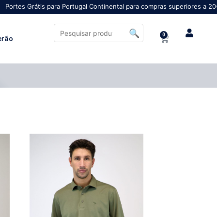
is para Portugal Continental para compras superiores a 20€
0
erão