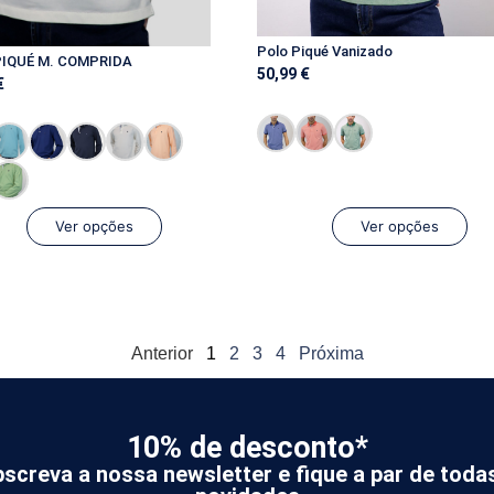
Polo Piqué Vanizado
PIQUÉ M. COMPRIDA
50,99
€
€
Ver opções
Ver opções
Anterior
1
2
3
4
Próxima
10% de desconto*
screva a nossa newsletter e fique a par de toda