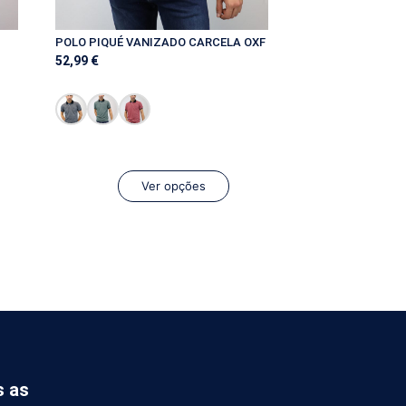
POLO PIQUÉ VANIZADO CARCELA OXF
52,99
€
Ver opções
s as