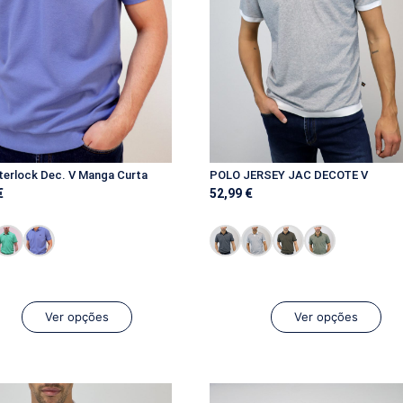
terlock Dec. V Manga Curta
POLO JERSEY JAC DECOTE V
€
52,99
€
Ver opções
Ver opções