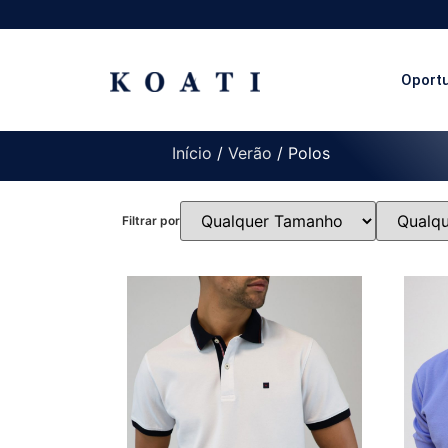
Oport
Início
/
Verão
/ Polos
Filtrar por