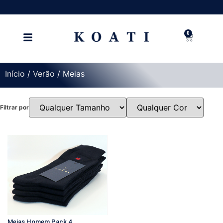
0
Início
/
Verão
/ Meias
Filtrar por
Meias Homem Pack 4