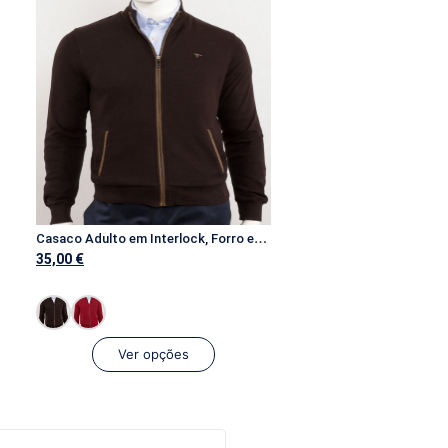
C
asaco Adulto em Interlock, Forro em Tecido e Apliacações em Tecido
35,00
€
Ver opções