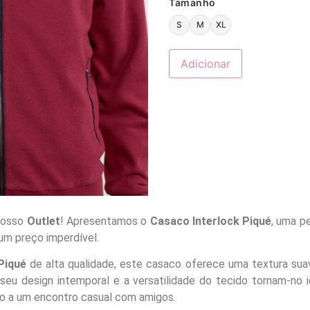
Tamanho
S
M
XL
Adicionar
 nosso
Outlet
! Apresentamos o
Casaco Interlock Piqué
, uma p
 um preço imperdível.
Piqué
de alta qualidade, este casaco oferece uma textura suav
seu design intemporal e a versatilidade do tecido tornam-no i
do a um encontro casual com amigos.