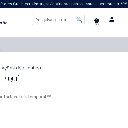
is para Portugal Continental para compras superiores a 20€
0
erão
iações de clientes)
 PIQUÉ
confortável e intemporal.**