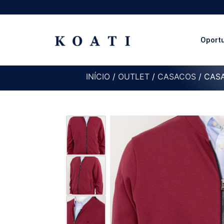
Oport
INÍCIO
/
OUTLET
/
CASACOS
/ CAS