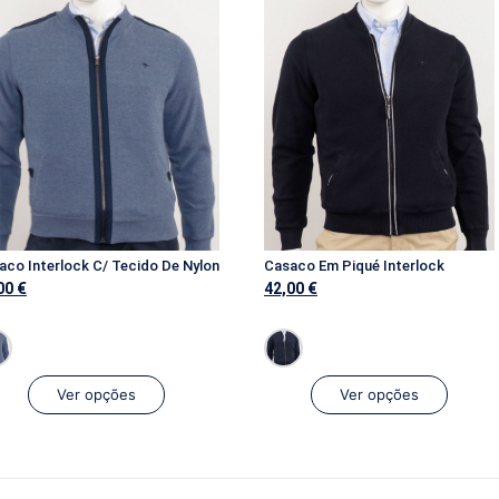
aco Interlock C/ Tecido De Nylon
Casaco Em Piqué Interlock
00
€
42,00
€
Ver opções
Ver opções