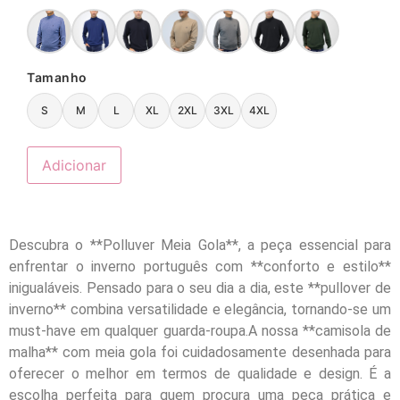
Tamanho
S
M
L
XL
2XL
3XL
4XL
Adicionar
Descubra o **Polluver Meia Gola**, a peça essencial para
enfrentar o inverno português com **conforto e estilo**
inigualáveis. Pensado para o seu dia a dia, este **pullover de
inverno** combina versatilidade e elegância, tornando-se um
must-have em qualquer guarda-roupa.A nossa **camisola de
malha** com meia gola foi cuidadosamente desenhada para
oferecer o melhor em termos de qualidade e design. É a
escolha perfeita para quem procura uma peça prática e