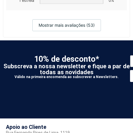
1 estrela
0%
Mostrar mais avaliações (53)
10% de desconto*
Subscreva a nossa newsletter e fique a par de
todas as novidades
Válido na primeira encomenda ao subscrever a Newsletters.
*
A
Apoio ao Cliente
Rua Fernando Pires de Lima, 1119