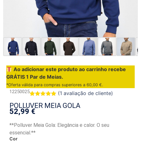
Ao adicionar este produto ao carrinho recebe
GRÁTIS 1 Par de Meias.
*Oferta válida para compras superiores a
60,00
€
.
12250025
(
1
avaliação de cliente)
Classificado
1
POLLUVER MEIA GOLA
com
5.00
52,99
€
em 5 com
base em
classificação
**Polluver Meia Gola: Elegância e calor. O seu
de cliente
essencial.**
Cor