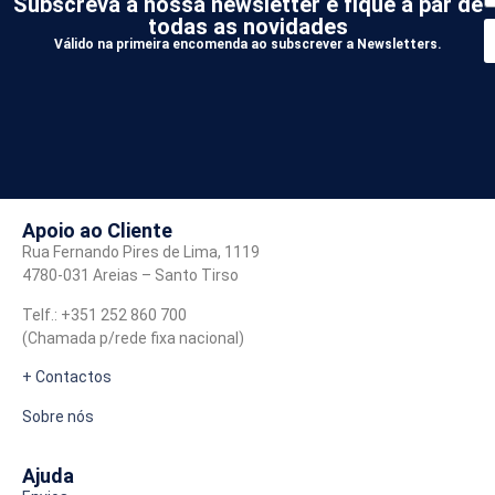
Subscreva a nossa newsletter e fique a par de
todas as novidades
Válido na primeira encomenda ao subscrever a Newsletters.
*
A
Apoio ao Cliente
Rua Fernando Pires de Lima, 1119
4780-031 Areias – Santo Tirso
Telf.: +351 252 860 700
(Chamada p/rede fixa nacional)
+ Contactos
Sobre nós
Ajuda