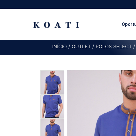
Oport
INÍCIO
/
OUTLET
/
POLOS SELECT
/