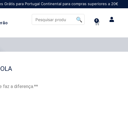
ra Portugal Continental para compras superiores a 20€
0
erão
GOLA
 faz a diferença.**