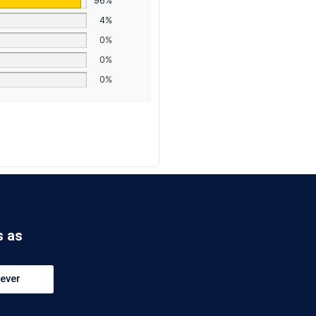
96%
4%
0%
0%
0%
s as
ever