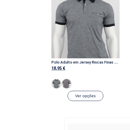
P
olo Adulto em Jersey Riscas Finas c/ Bolso
18,95
€
Ver opções