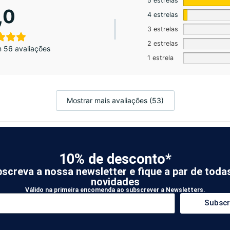
5 estrelas
,0
4 estrelas
3 estrelas
2 estrelas
 56 avaliações
1 estrela
Mostrar mais avaliações (53)
10% de desconto*
screva a nossa newsletter e fique a par de toda
novidades
Válido na primeira encomenda ao subscrever a Newsletters.
Subscr
ida para novos clientes KOATI
mos e condições de utilização.