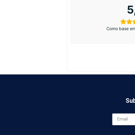
5
Como base em
Sub
*campanha vál
Aceito os ter