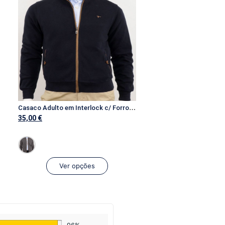
C
asaco Adulto em Interlock c/ Forro em Oxford e Aplicações de Tecido
35,00
€
Ver opções