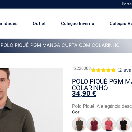
Portes Grátis p
unidades
Outlet
Coleção Inverno
Coleção V
 POLO PIQUÉ PGM MANGA CURTA COM COLARINHO
12220008
(
2
aval
Classificado
2
POLO PIQUÉ PGM 
com
5.00
em 5 com
COLARINHO
base em
34,90
€
classificações
de clientes
Polo Piqué: A elegância desc
Cor