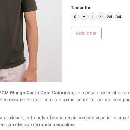
Tamanho
S
M
L
XL
2XL
3XL
Adicionar
 PGM Manga Curta Com Colarinho
, uma peça essencial para 
elegância intemporal com o máximo conforto, sendo ideal par
 qualidade, esta polo oferece respirabilidade superior e uma 
ornam um clássico da
moda masculina
.