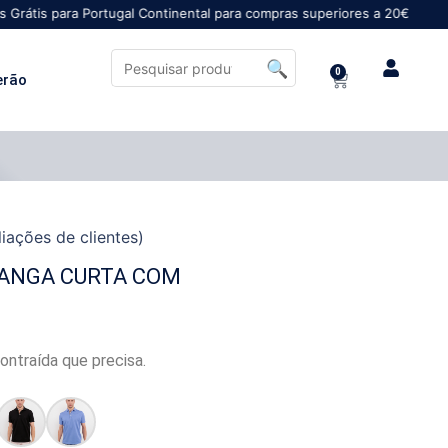
ara Portugal Continental para compras superiores a 20€
0
erão
iações de clientes)
MANGA CURTA COM
ontraída que precisa.