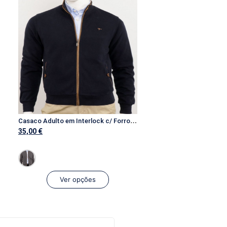
C
asaco Adulto em Interlock c/ Forro em Oxford e Aplicações de Tecido
35,00
€
Ver opções