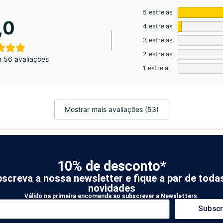
5 estrelas
,0
4 estrelas
3 estrelas
2 estrelas
 56 avaliações
1 estrela
Mostrar mais avaliações (53)
10% de desconto*
screva a nossa newsletter e fique a par de toda
novidades
Válido na primeira encomenda ao subscrever a Newsletters.
Subscr
ida para novos clientes KOATI
mos e condições de utilização.