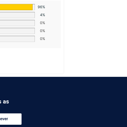
96%
4%
0%
0%
0%
s as
ever