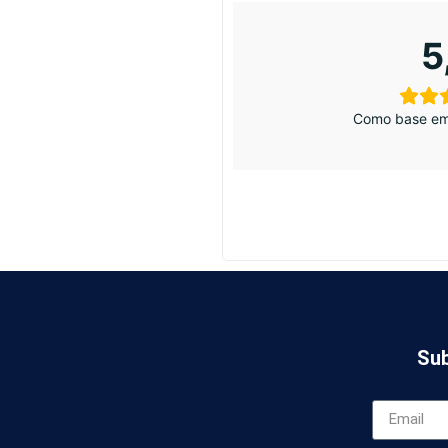
5
Como base em
Sub
*campanha vál
Aceito os ter