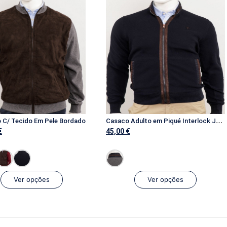
C
asaco Adulto em Piqué Interlock Jacquard c/ Aplicação de Tecido
 C/ Tecido Em Pele Bordado
€
45,00
€
Ver opções
Ver opções