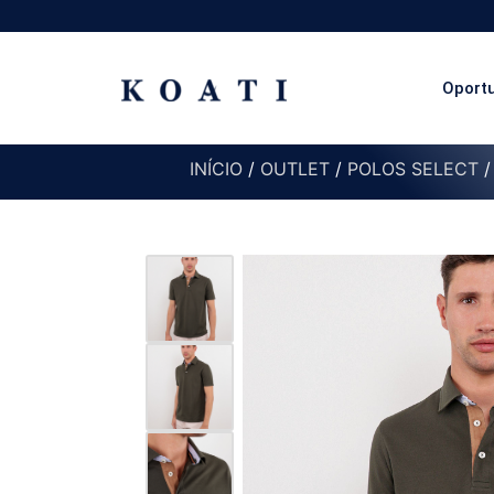
Oport
INÍCIO
/
OUTLET
/
POLOS SELECT
/