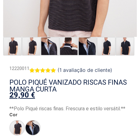
12220011
(
1
avaliação de cliente)
Classificado
1
POLO PIQUÉ VANIZADO RISCAS FINAS
com
5.00
em 5 com
MANGA CURTA
base em
29,90
€
classificação
de cliente
**Polo Piqué riscas finas. Frescura e estilo versátil.**
Cor