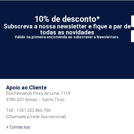
10% de desconto*
Subscreva a nossa newsletter e fique a par de
todas as novidades
Válido na primeira encomenda ao subscrever a Newsletters.
*
A
Apoio ao Cliente
Rua Fernando Pires de Lima, 1119
4780-031 Areias – Santo Tirso
Telf.: +351 252 860 700
(Chamada p/rede fixa nacional)
+ Contactos