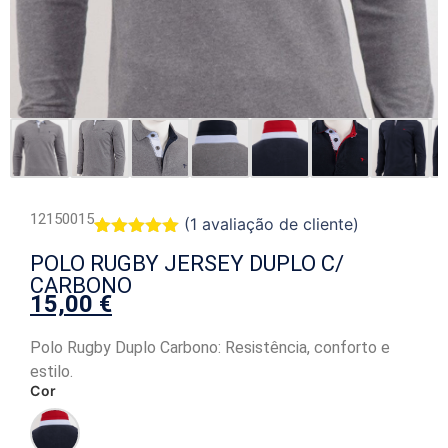
12150015
(
1
avaliação de cliente)
Classificado
1
POLO RUGBY JERSEY DUPLO C/
com
5.00
em 5 com
CARBONO
base em
15,00
€
classificação
de cliente
Polo Rugby Duplo Carbono: Resistência, conforto e
estilo.
Cor