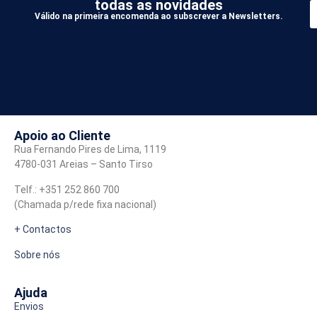
todas as novidades
Válido na primeira encomenda ao subscrever a Newsletters.
*
A
Apoio ao Cliente
Rua Fernando Pires de Lima, 1119
4780-031 Areias – Santo Tirso
Telf.: +351 252 860 700
(Chamada p/rede fixa nacional)
+ Contactos
Sobre nós
Ajuda
Envios