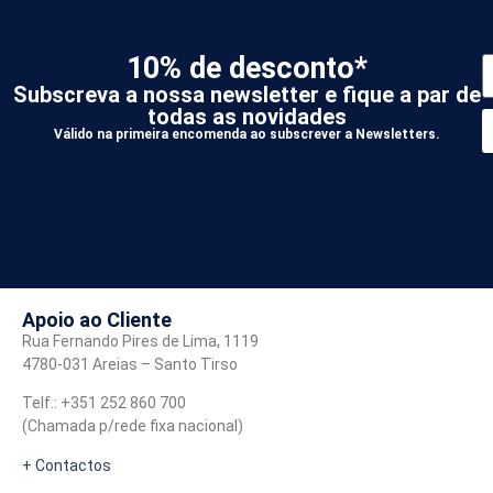
10% de desconto*
Subscreva a nossa newsletter e fique a par de
todas as novidades
Válido na primeira encomenda ao subscrever a Newsletters.
*
A
Apoio ao Cliente
Rua Fernando Pires de Lima, 1119
4780-031 Areias – Santo Tirso
Telf.: +351 252 860 700
(Chamada p/rede fixa nacional)
+ Contactos