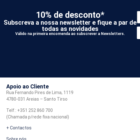
10% de desconto*
Subscreva a nossa newsletter e fique a par de
todas as novidades
Válido na primeira encomenda ao subscrever a Newsletters.
*
A
Apoio ao Cliente
Rua Fernando Pires de Lima, 1119
4780-031 Areias – Santo Tirso
Telf.: +351 252 860 700
(Chamada p/rede fixa nacional)
+ Contactos
Sobre nós