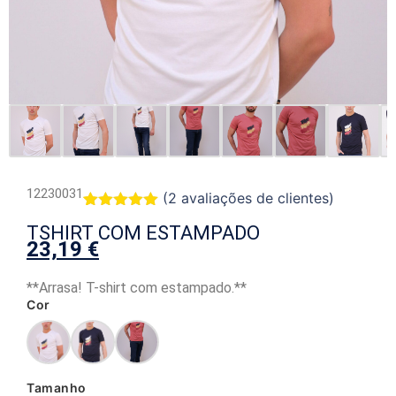
12230031
(
2
avaliações de clientes)
Classificado
2
TSHIRT COM ESTAMPADO
com
5.00
23,19
€
em 5 com
base em
classificações
**Arrasa! T-shirt com estampado.**
de clientes
Cor
Tamanho