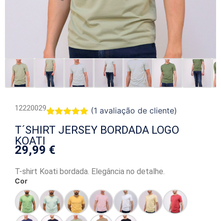
12220029
(
1
avaliação de cliente)
Classificado
1
T´SHIRT JERSEY BORDADA LOGO
com
5.00
em 5 com
KOATI
base em
29,99
€
classificação
de cliente
T-shirt Koati bordada. Elegância no detalhe.
Cor