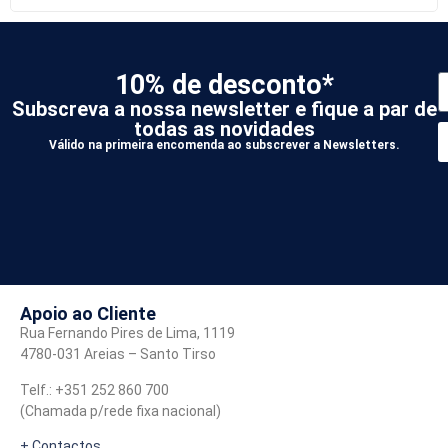
10% de desconto*
Subscreva a nossa newsletter e fique a par de
todas as novidades
Válido na primeira encomenda ao subscrever a Newsletters.
*
A
Apoio ao Cliente
Rua Fernando Pires de Lima, 1119
4780-031 Areias – Santo Tirso
Telf.: +351 252 860 700
(Chamada p/rede fixa nacional)
+ Contactos