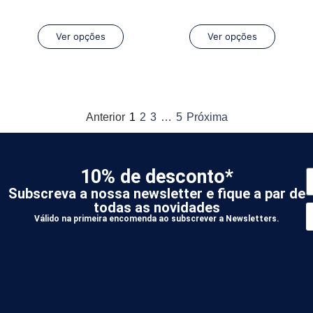
Ver opções
Ver opções
Anterior
1
2
3
…
5
Próxima
10% de desconto*
Subscreva a nossa newsletter e fique a par de
todas as novidades
Válido na primeira encomenda ao subscrever a Newsletters.
*
A