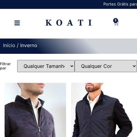
Portes Grátis para Portugal
0
Início
/ Inverno
Filtrar
por