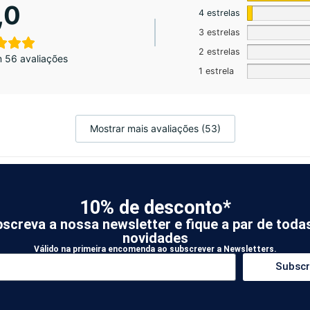
,0
4 estrelas
3 estrelas
2 estrelas
 56 avaliações
1 estrela
Mostrar mais avaliações (53)
10% de desconto*
screva a nossa newsletter e fique a par de toda
novidades
Válido na primeira encomenda ao subscrever a Newsletters.
Subscr
ida para novos clientes KOATI
mos e condições de utilização.