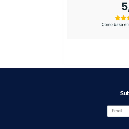
5
Como base em
Sub
*campanha vál
Aceito os ter