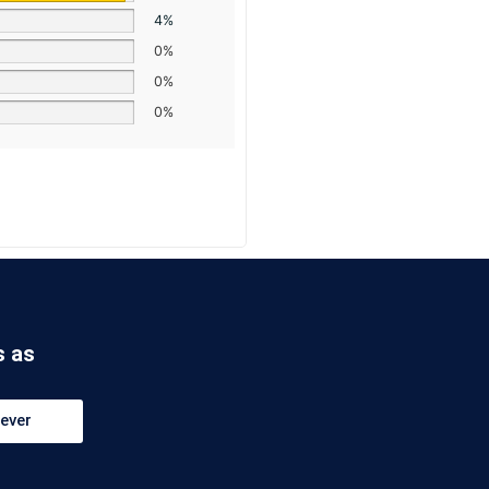
4%
0%
0%
0%
s as
ever