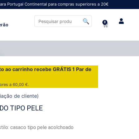
al Continental para compras superiores a 20€
0
erão
to ao carrinho recebe GRÁTIS 1 Par de
iores a
60,00
€
.
iação de cliente)
O TIPO PELE
tilo: casaco tipo pele acolchoado