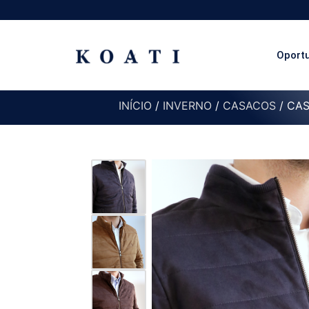
Oport
INÍCIO
/
INVERNO
/
CASACOS
/ CA