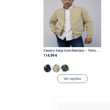
C
asaco Sarja Com Elastano – Tinto Em Peça
114,99
€
Ver opções