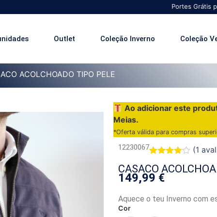
Portes Grátis para Portug
unidades
Outlet
Coleção Inverno
Coleção V
SACO ACOLCHOADO TIPO PELE
Ao adicionar este produ
Meias.
*Oferta válida para compras super
12230067
(
1
aval
Classificado
1
CASACO ACOLCHOAD
com
4.00
149,99
€
em 5
com
base em
Aquece o teu Inverno com es
classificação
de cliente
Cor