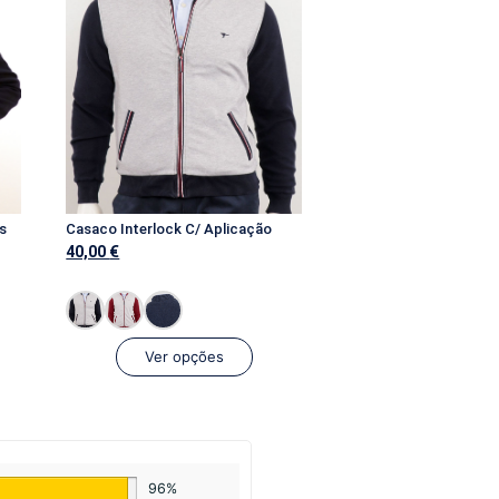
s
Casaco Interlock C/ Aplicação
40,00
€
Ver opções
96%