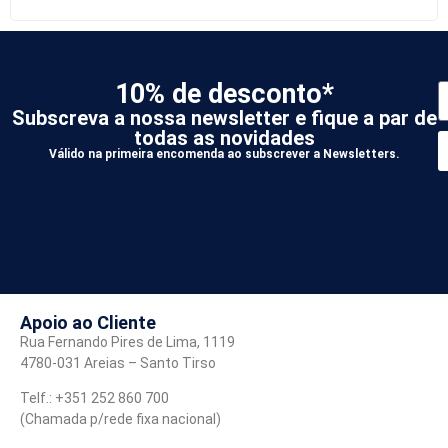
10% de desconto*
Subscreva a nossa newsletter e fique a par de
todas as novidades
Válido na primeira encomenda ao subscrever a Newsletters.
*
A
Apoio ao Cliente
Rua Fernando Pires de Lima, 1119
4780-031 Areias – Santo Tirso
Telf.: +351 252 860 700
(Chamada p/rede fixa nacional)