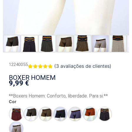
12240055
(
3
avaliações de clientes)
Classificado
3
BOXER HOMEM
com
4.67
9,99
€
em 5 com
base em
classificações
**Boxers Homem: Conforto, liberdade. Para si.**
de
clientes
Cor