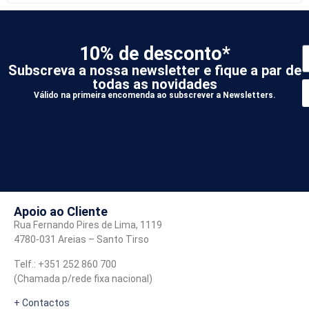
10% de desconto*
Subscreva a nossa newsletter e fique a par de
todas as novidades
Válido na primeira encomenda ao subscrever a Newsletters.
*
A
Apoio ao Cliente
Rua Fernando Pires de Lima, 1119
4780-031 Areias – Santo Tirso
Telf.: +351 252 860 700
(Chamada p/rede fixa nacional)
+ Contactos