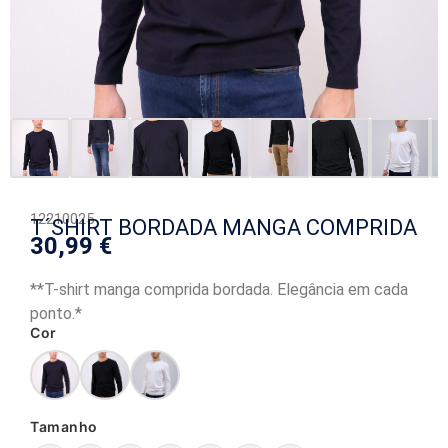
12210025
T´SHIRT BORDADA MANGA COMPRIDA
30,99
€
**T-shirt manga comprida bordada. Elegância em cada
ponto.*
Cor
Tamanho