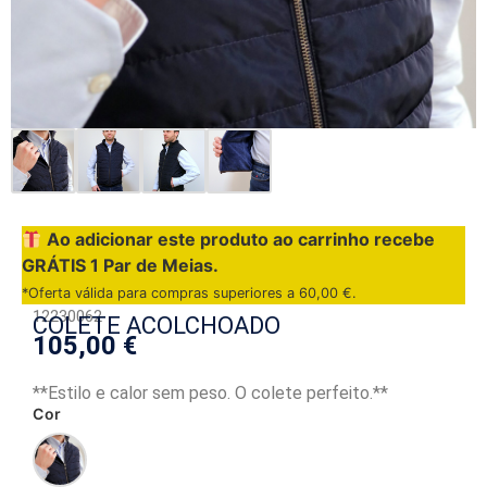
Ao adicionar este produto ao carrinho recebe
GRÁTIS 1 Par de Meias.
*Oferta válida para compras superiores a
60,00
€
.
12230062
COLETE ACOLCHOADO
105,00
€
**Estilo e calor sem peso. O colete perfeito.**
Cor