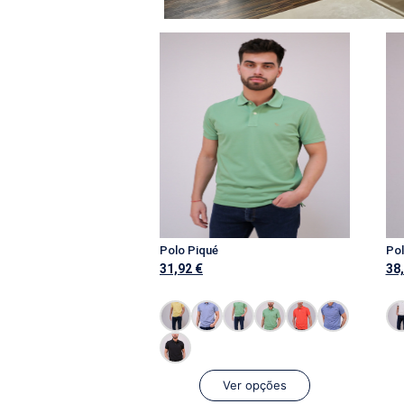
Polo Piqué
Pol
31,92
€
38
Ver opções