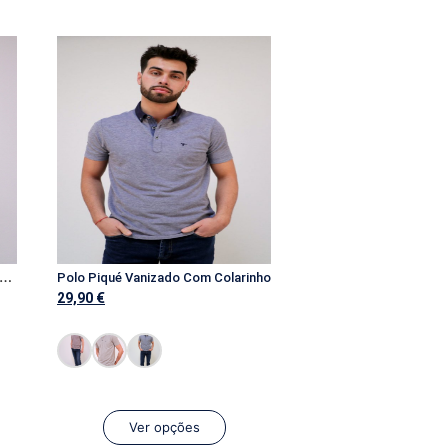
P
 Piqué Vanizado Com Colarinho E Bolso Interior
Polo Piqué Vanizado Com Colarinho
29,90
€
Ver opções