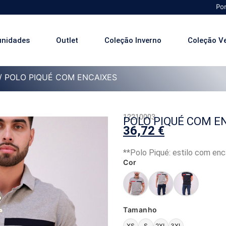
Portes Grátis 
unidades
Outlet
Coleção Inverno
Coleção V
/ POLO PIQUÉ COM ENCAIXES
12210003
POLO PIQUÉ COM E
36,72
€
**Polo Piqué: estilo com enca
Cor
Tamanho
XS
S
2XL
3XL