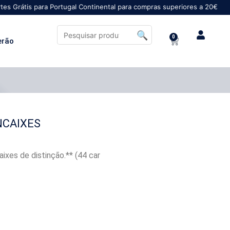
para Portugal Continental para compras superiores a 20€
0
erão
NCAIXES
ixes de distinção.** (44 car