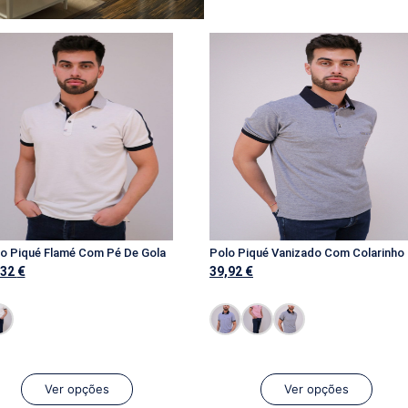
olo
o Piqué Flamé Com Pé De Gola
,32
€
39,92
€
Ver opções
Ver opções