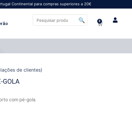
tinental para compras superiores a 20€
0
erão
iações de clientes)
É-GOLA
orto com pé-gola.