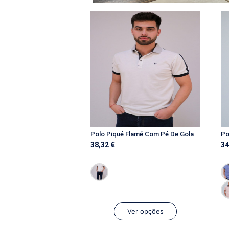
Polo Piqué Flamé Com Pé De Gola
Po
38,32
€
34
Ver opções