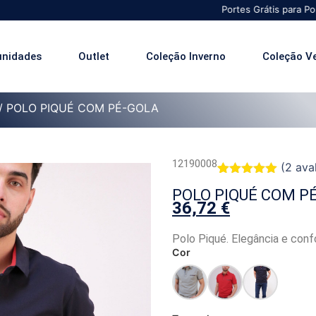
Portes Grátis para Portugal Con
unidades
Outlet
Coleção Inverno
Coleção V
/ POLO PIQUÉ COM PÉ-GOLA
12190008
(
2
aval
Classificado
2
POLO PIQUÉ COM P
com
5.00
36,72
€
em 5 com
base em
classificações
Polo Piqué. Elegância e conf
de clientes
Cor