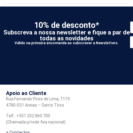
10% de desconto*
Subscreva a nossa newsletter e fique a par de
todas as novidades
Válido na primeira encomenda ao subscrever a Newsletters.
*
A
Apoio ao Cliente
Rua Fernando Pires de Lima, 1119
4780-031 Areias – Santo Tirso
Telf.: +351 252 860 700
(Chamada p/rede fixa nacional)
+ Contactos