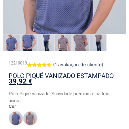
12210019
(
1
avaliação de cliente)
Classificado
1
POLO PIQUÉ VANIZADO ESTAMPADO
com
5.00
39,92
€
em 5 com
base em
classificação
Polo Piqué vanizado. Suavidade premium e padrão
de cliente
único.
Cor