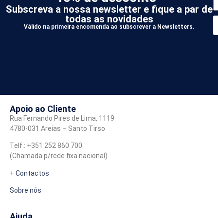
Subscreva a nossa newsletter e fique a par de
todas as novidades
Válido na primeira encomenda ao subscrever a Newsletters.
*
A
Apoio ao Cliente
Rua Fernando Pires de Lima, 1119
4780-031 Areias – Santo Tirso
Telf.: +351 252 860 700
(Chamada p/rede fixa nacional)
+ Contactos
Sobre nós
Ajuda