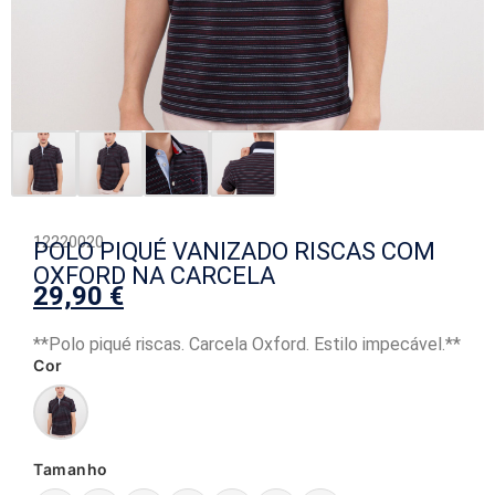
12220020
POLO PIQUÉ VANIZADO RISCAS COM
OXFORD NA CARCELA
29,90
€
**Polo piqué riscas. Carcela Oxford. Estilo impecável.**
Cor
Tamanho