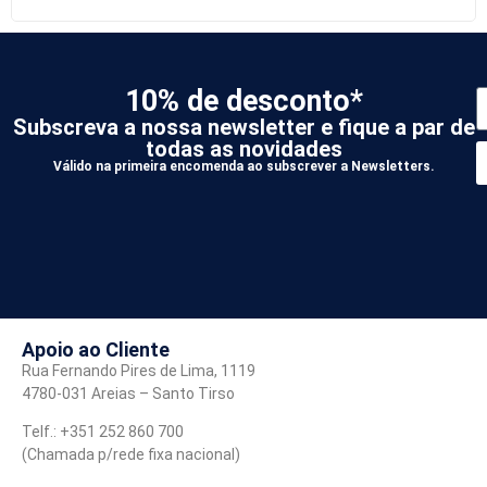
10% de desconto*
Subscreva a nossa newsletter e fique a par de
todas as novidades
Válido na primeira encomenda ao subscrever a Newsletters.
*
A
Apoio ao Cliente
Rua Fernando Pires de Lima, 1119
4780-031 Areias – Santo Tirso
Telf.: +351 252 860 700
(Chamada p/rede fixa nacional)