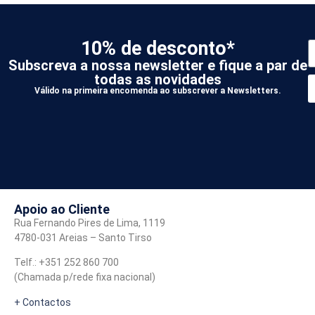
10% de desconto*
Subscreva a nossa newsletter e fique a par de
todas as novidades
Válido na primeira encomenda ao subscrever a Newsletters.
*
A
Apoio ao Cliente
Rua Fernando Pires de Lima, 1119
4780-031 Areias – Santo Tirso
Telf.: +351 252 860 700
(Chamada p/rede fixa nacional)
+ Contactos