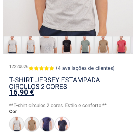
12220026
(
4
avaliações de clientes)
Classificado
4
T-SHIRT JERSEY ESTAMPADA
com
5.00
em 5 com
CIRCULOS 2 CORES
base em
16,90
€
classificações
de clientes
**T-shirt círculos 2 cores. Estilo e conforto.**
Cor