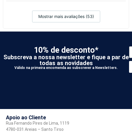
Mostrar mais avaliações (53)
10% de desconto*
Subscreva a nossa newsletter e fique a par de
todas as novidades
Válido na primeira encomenda ao subscrever a Newsletters.
*
A
Apoio ao Cliente
Rua Fernando Pires de Lima, 1119
4780-031 Areias – Santo Tirso