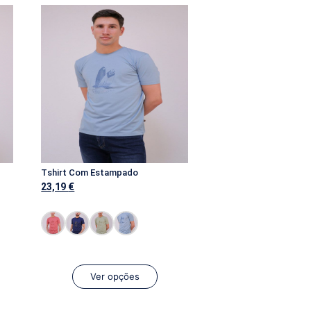
Tshirt Com Estampado
23,19
€
Ver opções