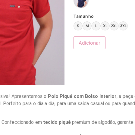
Tamanho
S
M
L
XL
2XL
3XL
Adicionar
siva! Apresentamos o
Polo Piqué com Bolso Interior
, a peça
Perfeito para o dia a dia, para uma saída casual ou para quan
:
Confeccionado em
tecido piqué
premium de algodão, garante