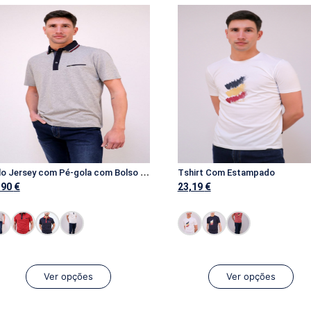
P
olo Jersey com Pé-gola com Bolso Interior
Tshirt Com Estampado
,90
€
23,19
€
Ver opções
Ver opções