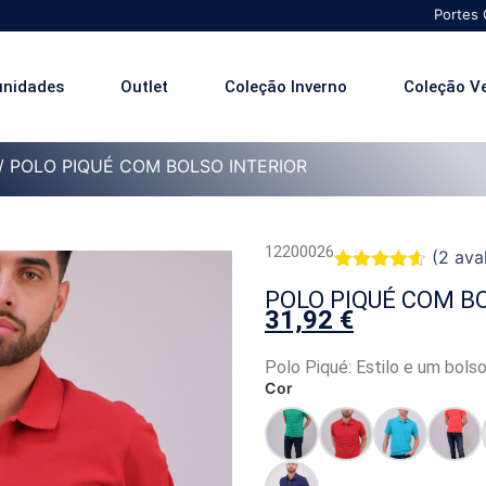
Portes Grátis para
unidades
Outlet
Coleção Inverno
Coleção V
/ POLO PIQUÉ COM BOLSO INTERIOR
12200026
(
2
aval
Classificado
2
POLO PIQUÉ COM B
com
4.50
31,92
€
em 5 com
base em
classificações
Polo Piqué: Estilo e um bolso
de
clientes
Cor