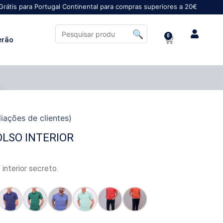
 Portugal Continental para compras superiores a 20€
0
erão
iações de clientes)
OLSO INTERIOR
 interior secreto.