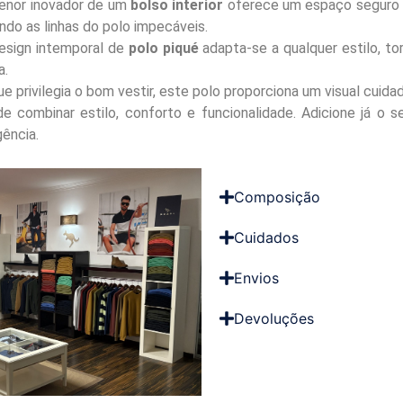
nor inovador de um
bolso interior
oferece um espaço seguro e 
do as linhas do polo impecáveis.
sign intemporal de
polo piqué
adapta-se a qualquer estilo, to
a.
 privilegia o bom vestir, este polo proporciona um visual cuid
e combinar estilo, conforto e funcionalidade. Adicione já o 
gência.
Composição
Cuidados
Envios
Devoluções