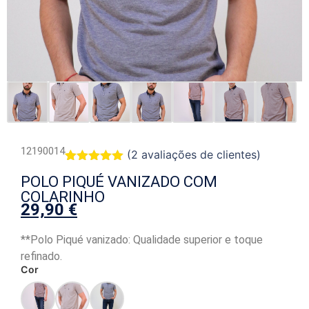
12190014
(
2
avaliações de clientes)
Classificado
2
POLO PIQUÉ VANIZADO COM
com
5.00
em 5 com
COLARINHO
base em
29,90
€
classificações
de clientes
**Polo Piqué vanizado: Qualidade superior e toque
refinado.
Cor