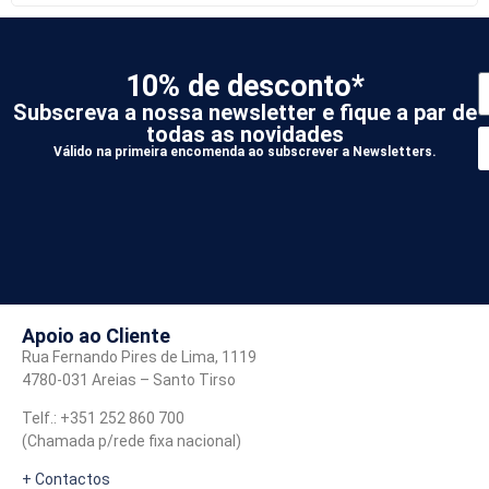
10% de desconto*
Subscreva a nossa newsletter e fique a par de
todas as novidades
Válido na primeira encomenda ao subscrever a Newsletters.
*
A
Apoio ao Cliente
Rua Fernando Pires de Lima, 1119
4780-031 Areias – Santo Tirso
Telf.: +351 252 860 700
(Chamada p/rede fixa nacional)
+ Contactos